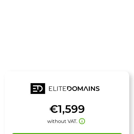
The domain
regiobio.de
is for sale
€1,599
info_outline
without VAT.