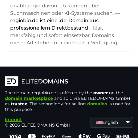
unabhängig davon, ob Kunden über
Suchmaschinen oder KI-Systeme suchen. —
regiobio.de ist eine .de-Domain aus
professionellem Direktbestand
– klar,
merkfähig und sofort einsetzbar. Domains
dieser Art stehen nur einmal zur Verfügung.
The domain
regiobio.de
is offered by the
owner
on the
domain marketplace
and sold via ELITEDOMAINS GmbH
as
trustee
. The technology for selling
domains
is used for
this purpose.
Imprint
English
© 2026 ELITEDOMAINS GmbH