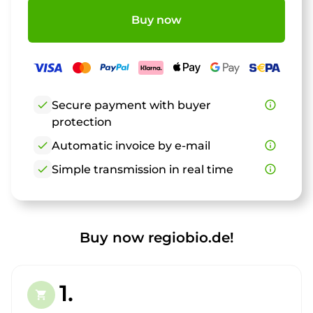
Buy now
check
Secure payment with buyer
info_outline
protection
check
Automatic invoice by e-mail
info_outline
check
Simple transmission in real time
info_outline
Buy now regiobio.de!
1.
shopping_cart