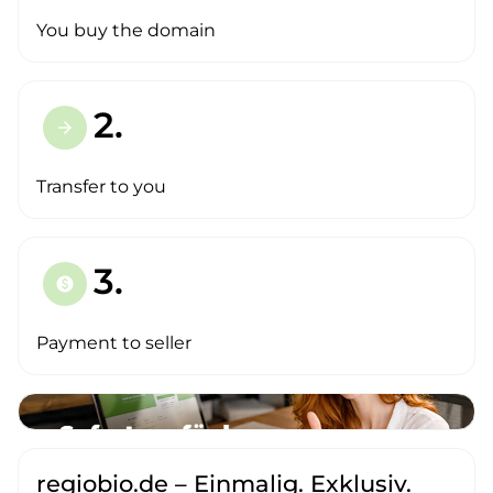
You buy the domain
2.
arrow_forward
Transfer to you
3.
paid
Payment to seller
regiobio.de – Einmalig. Exklusiv.